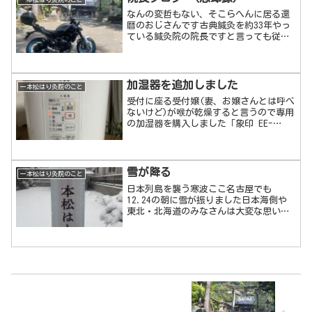
なんの変哲もない、そこらへんに居る還
暦のおじさんです古典鍼灸を約33年やっ
ている鍼灸院の院長ですと言っても従業
員は私と妻の二人だけ鍼灸には真摯に取
り組みますが、金儲けをしようとは思わ
ないので特に宣伝もせず、目新しい器具
は使わず、何も販売はし...
加湿器を追加しました
一本松はり灸院のこと
受付に座る受付嬢(妻、お嬢さんとは呼べ
ないけど)が喉が乾燥すると言うので専用
の加湿器を購入しました「象印 EE-
RQ」 スチーム型 まさしく ポットで
すほとんどの加湿器が超音波型ですが、
吹出口や周りに菌が付くしデスクなどが
ベチョベチョにも...
雪が降る
一本松はり灸院のこと
日本列島を襲う寒波ここ名古屋でも
12.24の朝に雪が振りました日本海側や
東北・北海道のみなさんは大変な思いを
されているとことでしょう早く救援が行
われますように、事故などに合わないよ
うに祈るばかりです